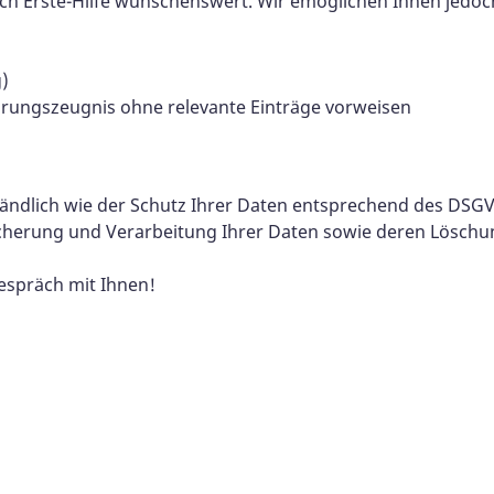
h Erste-Hilfe wünschenswert. Wir emöglichen Ihnen jedoch
g)
ührungszeugnis ohne relevante Einträge vorweisen
tändlich wie der Schutz Ihrer Daten entsprechend des DS
herung und Verarbeitung Ihrer Daten sowie deren Löschu
espräch mit Ihnen!