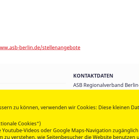
w.asb-berlin.de/stellenangebote
KONTAKTDATEN
ASB Regionalverband Berlin
Nordost e.V.
Herzbergstr. 40-43
10365 Berlin
ssern zu können, verwenden wir Cookies: Diese kleinen Da
Tel.: 030 / 446 51 253
Fax: 030 / 446 51 252
tionale Cookies“)
eMail:
info@asb-berlin-nord
wie Youtube-Videos oder Google Maps-Navigation zugänglich
www.asb-berlin-nordost.de
 um zu verstehen, wie Seitenbesucher die Website benutze