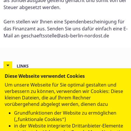
als Sonderausgabe geltend gemacht und somit von der
Steuer abgesetzt werden.
Gern stellen wir Ihnen eine Spendenbescheinigung für
das Finanzamt aus. Senden Sie uns dafür einfach eine E-
Mail an
geschaeftsstelle@asb-berlin-nordost.de
LINKS
Diese Webseite verwendet Cookies
KONTAKTDATEN
Um unsere Webseite für Sie optimal gestalten und
ASB Regionalverband Berlin-Nordost e.V.
verbessern zu können, verwenden wir Cookies: Diese
Herzbergstr. 40-43
kleinen Dateien, die auf Ihrem Rechner
10365 Berlin
vorübergehend abgelegt werden, dienen dazu
Tel.: 030 / 446 51 253
Grundfunktionen der Website zu ermöglichen
Fax: 030 / 446 51 252
(„funktionale Cookies“)
eMail:
info@asb-berlin-nordost.de
in der Website integrierte Drittanbieter-Elemente
www.asb-berlin-nordost.de